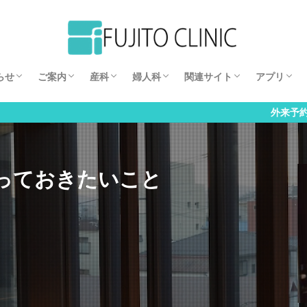
娩予約状況
スタッフ
施設案内
入院案内
出産費用
アクセス
よくある質問
分娩予約
出生前診断について
無痛分娩（硬膜外麻酔分娩）
妊娠中のトラブル
腹腔鏡手術
円錐切除
不妊症
婦人科の病気
藤東クリニック ジョブナ
美しく輝く女性のための健
お悩みコラム
妊活コラム
レストラン
ギャラリー
インサイト
出産予定
妊娠カレ
妊娠週数
妊娠中の
初期妊娠
後半期妊
簡易更年
過活動膀
うつ病ス
らせ
ご案内
産科
婦人科
関連サイト
アプリ
娩予約状況
スタッフ
施設案内
入院案内
出産費用
アクセス
よくある質問
分娩予約
出生前診断について
無痛分娩（硬膜外麻酔分娩）
妊娠中のトラブル
腹腔鏡手術
円錐切除
不妊症
婦人科の病気
藤東クリニック ジョブナ
美しく輝く女性のための健
お悩みコラム
妊活コラム
レストラン
ギャラリー
インサイト
出産予定
妊娠カレ
妊娠週数
妊娠中の
初期妊娠
後半期妊
簡易更年
過活動膀
うつ病ス
外来予約はこちら
っておきたいこと