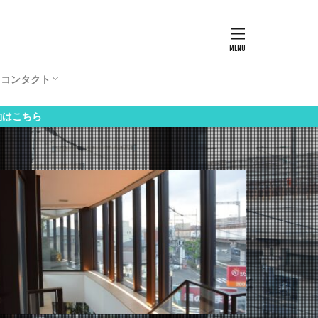
ビ
康ガイド
日計算
ンダー
計算
体重増加
リスク自己評価
娠リスク自己評価
期指数
胱
クリーニング
スタッフ募集
お問い合わせ
外来初診予約
外来再診予約
分娩予約
院内Wi-Fi無線LAN
コンタクト
ビ
康ガイド
日計算
ンダー
計算
体重増加
リスク自己評価
娠リスク自己評価
期指数
胱
クリーニング
スタッフ募集
お問い合わせ
外来初診予約
外来再診予約
分娩予約
院内Wi-Fi無線LAN