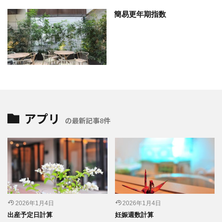
簡易更年期指数
アプリ
の最新記事8件
2026年1月4日
2026年1月4日
出産予定日計算
妊娠週数計算