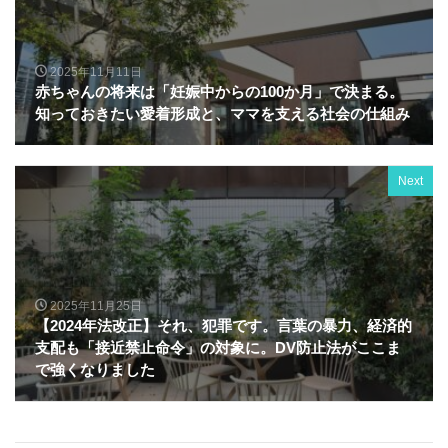
2025年11月11日
赤ちゃんの将来は「妊娠中からの100か月」で決まる。
知っておきたい愛着形成と、ママを支える社会の仕組み
Next
2025年11月25日
【2024年法改正】それ、犯罪です。言葉の暴力、経済的
支配も「接近禁止命令」の対象に。DV防止法がここま
で強くなりました