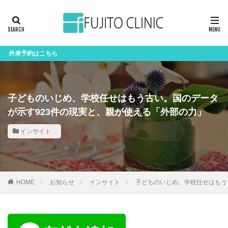
予約はこちら
子どものいじめ、学校任せはもう古い。国のデータ
が示す923件の現実と、親が使える「外部の力」
インサイト
HOME
お知らせ
インサイト
子どものいじめ、学校任せはもう