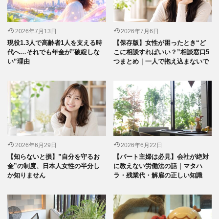
2026年7月13日
2026年7月6日
現役1.3人で高齢者1人を支える時
【保存版】女性が困ったとき“ど
代へ…それでも年金が”破綻しな
こに相談すればいい？”相談窓口5
い”理由
つまとめ｜一人で抱え込まないで
2026年6月29日
2026年6月22日
【知らないと損】”自分を守るお
【パート主婦は必見】会社が絶対
金”の制度、日本人女性の半分し
に教えない労働法の話｜マタハ
か知りません
ラ・残業代・解雇の正しい知識