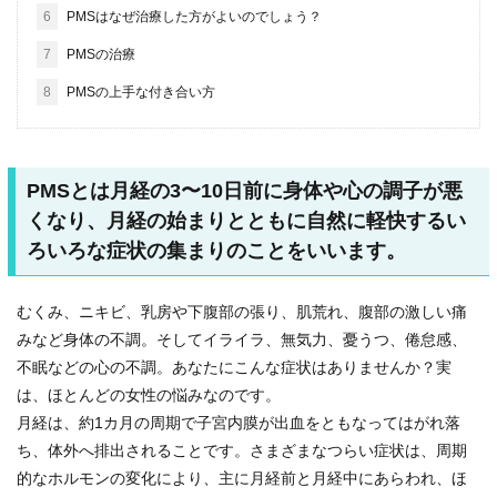
6
PMSはなぜ治療した方がよいのでしょう？
7
PMSの治療
8
PMSの上手な付き合い方
PMSとは月経の3〜10日前に身体や心の調子が悪
くなり、月経の始まりとともに自然に軽快するい
ろいろな症状の集まりのことをいいます。
むくみ、ニキビ、乳房や下腹部の張り、肌荒れ、腹部の激しい痛
みなど身体の不調。そしてイライラ、無気力、憂うつ、倦怠感、
不眠などの心の不調。あなたにこんな症状はありませんか？実
は、ほとんどの女性の悩みなのです。
月経は、約1カ月の周期で子宮内膜が出血をともなってはがれ落
ち、体外へ排出されることです。さまざまなつらい症状は、周期
的なホルモンの変化により、主に月経前と月経中にあらわれ、ほ