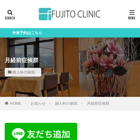
予約はこちら
月経前症候群
婦人科の病気
HOME
お知らせ
婦人科の病気
月経前症候群