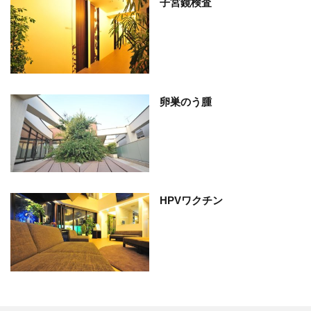
子宮鏡検査
卵巣のう腫
HPVワクチン