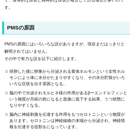
く、身体的な症状と精神的な症状が複合して出る場合が多いので
す。
PMSの原因
PMSの原因にはいろいろな説がありますが、現在まだはっきりと
解明されてはいません。
その中で有力な説を以下に紹介します。
排卵した後に卵巣から分泌される黄体ホルモンという女性ホル
モンにより体に水分がたまりやすくなり、その水分貯留がいろ
いろな症状を出す原因となる。
脳の中で分泌されモルヒネ様の作用があるβーエンドルフィンと
いう物質が月経の前になると急激に低下する結果、うつ状態に
なりやすくなる。
脳内に神経刺激を伝達する作用をもつセロトニンという物質が
あります。セロトニンは神経線維の末端から分泌され、神経情
報を伝達する役割をになっています。