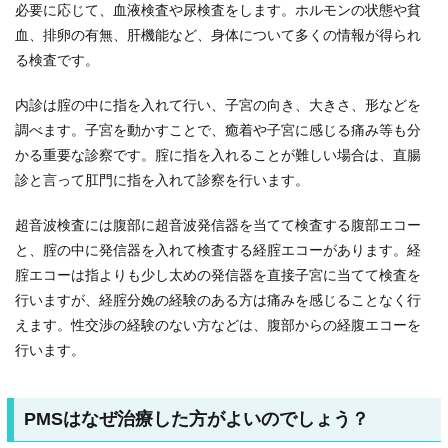
必要に応じて、血液検査や尿検査をします。ホルモンの状態や貧
血、排卵の有無、肝機能など、身体について多くの情報が得られ
る検査です。
内診は腟の中に指を入れて行い、子宮の向き、大きさ、形などを
調べます。子宮を動かすことで、癒着や子宮に感じる痛み等も分
かる重要な診察です。腟に指を入れることが難しい場合は、直腸
診と言って肛門に指を入れて診察を行います。
超音波検査には腹部に超音波発信器を当てて検査する腹部エコー
と、腟の中に発信器を入れて検査する経腟エコーがあります。経
腟エコーは指よりも少し太めの発信器を直接子宮に当てて検査を
行いますが、経腟分娩の経験のある方は痛みを感じることなく行
えます。性交渉の経験のない方などは、腹部からの経腹エコーを
行います。
PMSはなぜ治療した方がよいのでしょう？