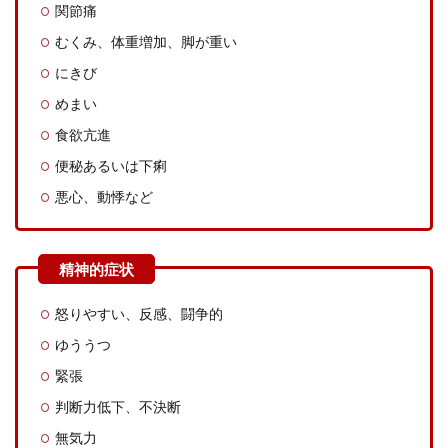
関節痛
むくみ、体重増加、脚が重い
にきび
めまい
食欲亢進
便秘あるいは下痢
悪心、動悸など
怒りやすい、反感、闘争的
ゆううつ
緊張
判断力低下、不決断
無気力