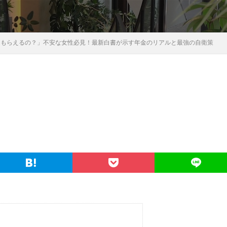
らもらえるの？」不安な女性必見！最新白書が示す年金のリアルと最強の自衛策