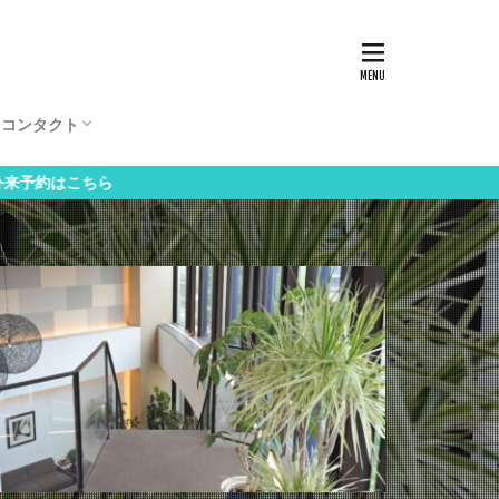
ビ
康ガイド
日計算
ンダー
計算
体重増加
リスク自己評価
娠リスク自己評価
期指数
胱
クリーニング
スタッフ募集
お問い合わせ
外来初診予約
外来再診予約
分娩予約
院内Wi-Fi無線LAN
コンタクト
ビ
康ガイド
日計算
ンダー
計算
体重増加
リスク自己評価
娠リスク自己評価
期指数
胱
クリーニング
スタッフ募集
お問い合わせ
外来初診予約
外来再診予約
分娩予約
院内Wi-Fi無線LAN