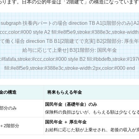
わります。日本の公的年金は「2階建て」の構造になっています
TD subgraph 扶養内パートの場合 direction TB A1[1階部分のみ] 
e:#ccc,color:#000 style A2 fill:#e8f5e9,stroke:#388e3c,stro
て働く場合 direction TB B1[2階建てで充実] B2[2階部分: 厚生
給与に応じて上乗せ] B3[1階部分: 国民年金
#fafafa,stroke:#ccc,color:#000 style B2 fill:#bbdefb,stroke:#19
fill:#e8f5e9,stroke:#388e3c,stroke-width:2px,color:#000 end
金の構造
将来もらえる年金
国民年金（基礎年金）のみ
階部分のみ
保険料の負担はないが、もらえる額は少なくな
国民年金 ＋ 厚生年金
階＋2階部分
お給料に応じた額が上乗せされ、老後の収入が