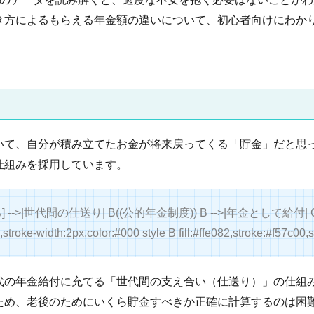
き方によるもらえる年金額の違いについて、初心者向けにわか
いて、自分が積み立てたお金が将来戻ってくる「貯金」だと思
仕組みを採用しています。
] -->|世代間の仕送り| B((公的年金制度)) B -->|年金として給付| 
,stroke-width:2px,color:#000 style B fill:#ffe082,stroke:#f57c00
代の年金給付に充てる「世代間の支え合い（仕送り）」の仕組
ため、老後のためにいくら貯金すべきか正確に計算するのは困