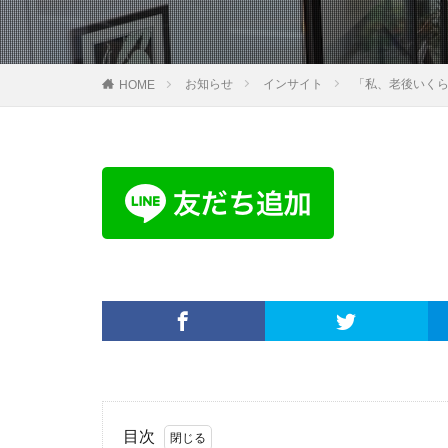
お知らせ
インサイト
「私、老後いく
HOME
目次