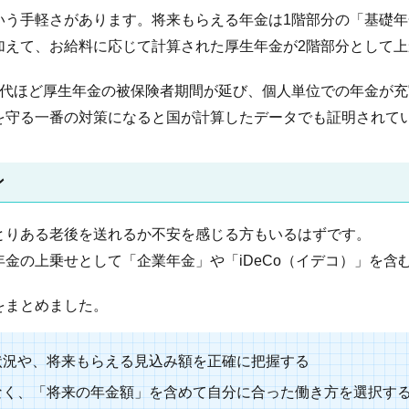
いう手軽さがあります。将来もらえる年金は1階部分の「基礎
加えて、お給料に応じて計算された厚生年金が2階部分として上
世代ほど厚生年金の被保険者期間が延び、個人単位での年金が
を守る一番の対策になると国が計算したデータでも証明されて
ン
とりある老後を送れるか不安を感じる方もいるはずです。
金の上乗せとして「企業年金」や「iDeCo（イデコ）」を含
をまとめました。
入状況や、将来もらえる見込み額を正確に把握する
でなく、「将来の年金額」を含めて自分に合った働き方を選択す