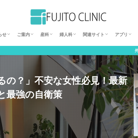
娩予約状況
スタッフ
施設案内
入院案内
出産費用
アクセス
よくある質問
分娩予約
出生前診断について
無痛分娩（硬膜外麻酔分娩）
妊娠中のトラブル
腹腔鏡手術
円錐切除
不妊症
婦人科の病気
藤東クリニック ジョブナ
美しく輝く女性のための健
お悩みコラム
妊活コラム
レストラン
ギャラリー
インサイト
出産予定
妊娠カレ
妊娠週数
妊娠中の
初期妊娠
後半期妊
簡易更年
過活動膀
うつ病ス
らせ
ご案内
産科
婦人科
関連サイト
アプリ
娩予約状況
スタッフ
施設案内
入院案内
出産費用
アクセス
よくある質問
分娩予約
出生前診断について
無痛分娩（硬膜外麻酔分娩）
妊娠中のトラブル
腹腔鏡手術
円錐切除
不妊症
婦人科の病気
藤東クリニック ジョブナ
美しく輝く女性のための健
お悩みコラム
妊活コラム
レストラン
ギャラリー
インサイト
出産予定
妊娠カレ
妊娠週数
妊娠中の
初期妊娠
後半期妊
簡易更年
過活動膀
うつ病ス
外来予約はこちら
るの？」不安な女性必見！最新
と最強の自衛策