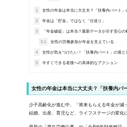
1
女性の年金は本当に大丈夫？「扶養内パート」
2
年金は「貯金」ではなく「仕送り」
3
「年金破綻」は本当？最新データが示す安心の
3.1
女性の労働参加が年金を支えている
4
女性が気をつけたい！「扶養内パート」の落と
5
今すぐできる老後への具体的なアクション
女性の年金は本当に大丈夫？「扶養内パ
少子高齢化が進む中、「将来もらえる年金が減
結婚、出産、育児など、ライフステージの変化
最新の「厚生労働白書」や「令和6年財政検証