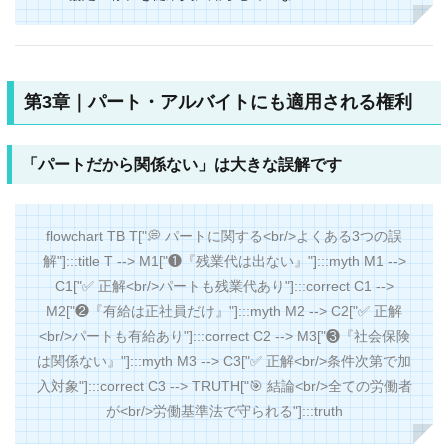
第3章｜パート・アルバイトにも適用される権利
「パートだから関係ない」は大きな誤解です
flowchart TB T["💭 パートに関する<br/>よくある3つの誤
解"]:::title T --> M1["❶『残業代は出ない』"]:::myth M1 -->
C1["✅ 正解<br/>パートも残業代あり"]:::correct C1 -->
M2["❷『有給は正社員だけ』"]:::myth M2 --> C2["✅ 正解
<br/>パートも有給あり"]:::correct C2 --> M3["❸『社会保険
は関係ない』"]:::myth M3 --> C3["✅ 正解<br/>条件次第で加
入対象"]:::correct C3 --> TRUTH["🎯 結論<br/>全ての労働者
が<br/>労働基準法で守られる"]:::truth