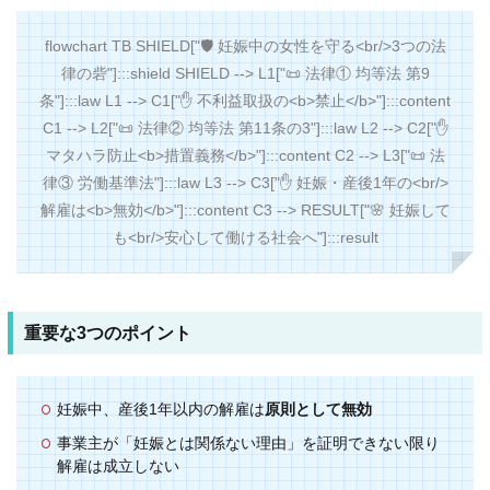
flowchart TB SHIELD["🛡️ 妊娠中の女性を守る<br/>3つの法
律の砦"]:::shield SHIELD --> L1["📜 法律① 均等法 第9
条"]:::law L1 --> C1["✋ 不利益取扱の<b>禁止</b>"]:::content
C1 --> L2["📜 法律② 均等法 第11条の3"]:::law L2 --> C2["✋
マタハラ防止<b>措置義務</b>"]:::content C2 --> L3["📜 法
律③ 労働基準法"]:::law L3 --> C3["✋ 妊娠・産後1年の<br/>
解雇は<b>無効</b>"]:::content C3 --> RESULT["🌸 妊娠して
も<br/>安心して働ける社会へ"]:::result
重要な3つのポイント
妊娠中、産後1年以内の解雇は
原則として無効
事業主が「妊娠とは関係ない理由」を証明できない限り
解雇は成立しない