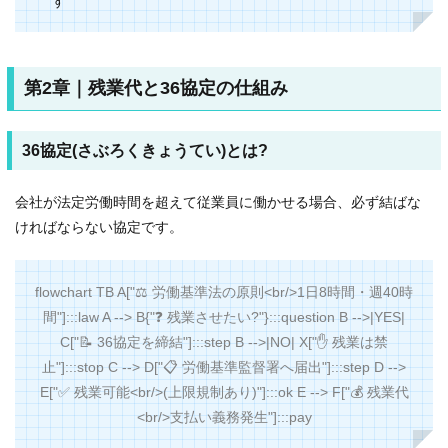
す
第2章｜残業代と36協定の仕組み
36協定(さぶろくきょうてい)とは?
会社が法定労働時間を超えて従業員に働かせる場合、必ず結ばな
ければならない協定です。
flowchart TB A["⚖️ 労働基準法の原則<br/>1日8時間・週40時
間"]:::law A --> B{"❓ 残業させたい?"}:::question B -->|YES|
C["📝 36協定を締結"]:::step B -->|NO| X["✋ 残業は禁
止"]:::stop C --> D["📋 労働基準監督署へ届出"]:::step D -->
E["✅ 残業可能<br/>(上限規制あり)"]:::ok E --> F["💰 残業代
<br/>支払い義務発生"]:::pay