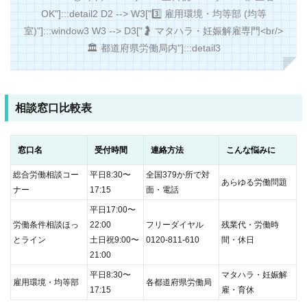
OK"]:::detail2 D2 --> W3["3️⃣ 雇用環境・均等部 (均等
室)"]:::window3 W3 --> D3["🤰 マタハラ・妊娠解雇専門<br/>
🏛️ 都道府県労働局内"]:::detail3
相談窓口比較表
窓口名
受付時間
連絡方法
こんな悩みに
総合労働相談コー
平日8:30〜
全国379か所で対
あらゆる労働問題
ナー
17:15
面・電話
平日17:00〜
労働条件相談ほっ
22:00
フリーダイヤル
残業代・労働時
とライン
土日祝9:00〜
0120-811-610
間・休日
21:00
平日8:30〜
マタハラ・妊娠解
雇用環境・均等部
各都道府県労働局
17:15
雇・育休