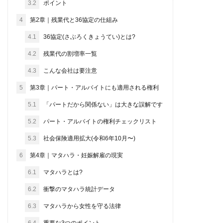
3.2
ポイント
4
第2章｜残業代と36協定の仕組み
4.1
36協定(さぶろくきょうてい)とは?
4.2
残業代の割増率一覧
4.3
こんな会社は要注意
5
第3章｜パート・アルバイトにも適用される権利
5.1
「パートだから関係ない」は大きな誤解です
5.2
パート・アルバイトの権利チェックリスト
5.3
社会保険適用拡大(令和6年10月〜)
6
第4章｜マタハラ・妊娠解雇の現実
6.1
マタハラとは?
6.2
衝撃のマタハラ統計データ
6.3
マタハラから女性を守る法律