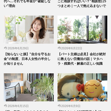
代へ…それでも年金が”破綻しな
こに相談すればいい？”相談窓口5
い”理由
つまとめ｜一人で抱え込まないで
2026年6月29日
2026年6月22日
【知らないと損】”自分を守るお
【パート主婦は必見】会社が絶対
金”の制度、日本人女性の半分し
に教えない労働法の話｜マタハ
か知りません
ラ・残業代・解雇の正しい知識
2026年6月15日
2026年6月9日