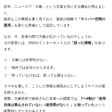
近年、ニュースで「大麻」という言葉を耳にする機会が増えまし
た。
政府もこの事態を重く見ており、最新の戦略で
「サイバー空間の
悪用」
を新たな脅威として認定しています。
なぜ、今、若者の間で大麻が広がっているのでしょうか。
その背景には、SNSやインターネット上の
「誤った情報」
があり
ます。
「大麻には有害性がない」
「海外では合法だから大丈夫」
「持っていなければ、使っても捕まらない」
スマホを通して、こうした情報を鵜呑みにしてしまうケースが後
を絶ちません。
実際、大麻所持で検挙された若者への調査では、
7〜8割が「使用
自体は禁止されていない（使用罪がない）」と知っていた
という
衝撃的なデータがあります。