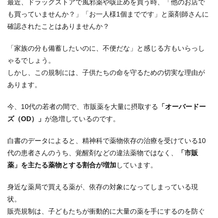
最近、ドラッグストアで風邪薬や咳止めを買う時、「他のお店で
も買っていませんか？」「お一人様1個までです」と薬剤師さんに
確認されたことはありませんか？
「家族の分も備蓄したいのに、不便だな」と感じる方もいらっし
ゃるでしょう。
しかし、この規制には、子供たちの命を守るための切実な理由が
あります。
今、10代の若者の間で、市販薬を大量に摂取する
「オーバードー
ズ（OD）」
が急増しているのです。
白書のデータによると、精神科で薬物依存の治療を受けている10
代の患者さんのうち、覚醒剤などの違法薬物ではなく、
「市販
薬」を主たる薬物とする割合が増加
しています。
身近な薬局で買える薬が、依存の対象になってしまっている現
状。
販売規制は、子どもたちが衝動的に大量の薬を手にするのを防ぐ