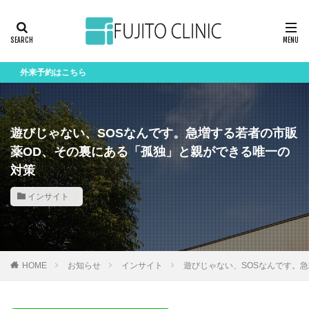
予約はこちら
遊びじゃない、SOSなんです。急増する若者の市販
薬OD、その裏にある「孤独」と親ができる唯一の
対策
インサイト
HOME
お知らせ
インサイト
遊びじゃない、SOSなんです。