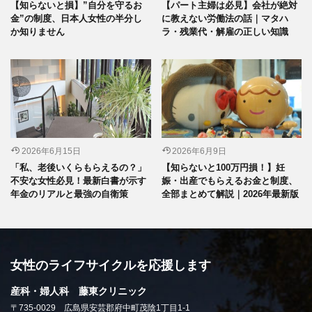
【知らないと損】”自分を守るお
【パート主婦は必見】会社が絶対
金”の制度、日本人女性の半分し
に教えない労働法の話｜マタハ
か知りません
ラ・残業代・解雇の正しい知識
2026年6月15日
2026年6月9日
「私、老後いくらもらえるの？」
【知らないと100万円損！】妊
不安な女性必見！最新白書が示す
娠・出産でもらえるお金と制度、
年金のリアルと最強の自衛策
全部まとめて解説｜2026年最新版
女性のライフサイクルを応援します
産科・婦人科 藤東クリニック
〒735-0029 広島県安芸郡府中町茂陰1丁目1-1