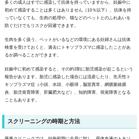
多くの成人はすでに感染して抗体を持っていますから、妊娠中に
初めて感染することは多くはありません（10％以下）。抗体を持
っていなくても、生肉の処理や、猫などのペットとのふれあいを
防ぐだけでもリスクが回避できます。
生肉を多く扱う、ペットがいるなどの環境にある妊婦さんは抗体
検査を受けておくと、過去にトキソプラズマに感染したことがあ
るか調べることができます。
妊娠中に初めて感染すると、その約3割に胎児感染が起こるという
報告があります。胎児に感染した場合には流産したり、先天性ト
キソプラズマ症（小頭、水頭、小眼球，脳室異常、網膜脈絡膜
炎、胎児発育障害、肝臓肥大など）、知的障害、視覚障害となる
こともあります。
スクリーニングの時期と方法
藤東クリニックでは、妊娠初期に全員に対し、母体血液のトキソ