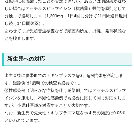
妊娠中に初感染したことが否定できない、あるいは初感染が疑わ
しい場合はアセチルスピラマイシン（抗菌薬）投与を原則として
分娩まで投与します（1,200mg、1日4回に分けて21日間連日服用
し続く14日間休薬）。
あわせて，胎児超音波検査などで頭蓋内所見、肝臓、発育状態な
どを検査します。
新生児への対応
出生直後に臍帯血でのトキソプラズマIgG、IgM抗体を測定しま
す。疑診例は1歳時での検査も必要です。
顕性感染例（明らかな症状を伴う感染例）ではアセチルスピラマ
イシンを服用し、不顕性感染例でも必要に応じて同じ対応をしま
すが、小児科医師が対応することが大切です。
なお、新生児で先天性トキソプラズマ症を示す児の頻度は0.05％
といわれています。