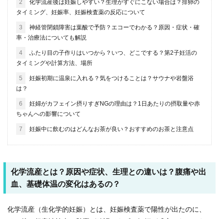
2
化学流産後は妊娠しやすい？生理がすぐにこない場合は？排卵の
タイミング、妊娠率、妊娠検査薬の反応について
3
神経管閉鎖障害は葉酸で予防？エコーでわかる？原因・症状・確
率・治療法についても解説
4
ふたり目の子作りはいつから？いつ、どこでする？第2子妊活の
タイミングや計算方法、場所
5
妊娠初期に温泉に入れる？気をつけることは？サウナや岩盤浴
は？
6
妊婦がカフェイン摂りすぎNGの理由は？1日あたりの摂取量や赤
ちゃんへの影響について
7
妊娠中に飲むのはどんなお茶が良い？おすすめのお茶と注意点
化学流産とは？原因や症状、生理との違いは？腹痛や出
血、基礎体温の変化はあるの？
化学流産（生化学的妊娠）とは、妊娠検査薬で陽性が出たのに、