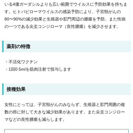
いる4価ガーダシルよりも広い範囲でウイルスに予防効果を持ちま
す。ヒトパピローマウイルスの感染予防により、子宮頸がんの
80〜90%の減少効果と生殖器や肛門周辺の腫瘍を予防、また性病
の一つである尖圭コンジローマ（良性腫瘍）を減少させます。
薬剤の特徴
・不活化ワクチン
・1回0.5mlを筋肉注射で投与します
接種効果
女性にとっては、子宮頸がんのみならず、生殖器と肛門周囲の複
数の癌に対して大きな減少効果があります。また尖圭コンジロー
マなどの良性腫瘍も減らします。