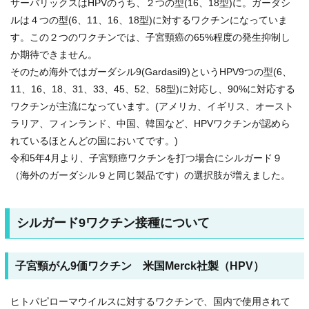
サーバリックスはHPVのうち、２つの型(16、18型)に。ガーダシ
ルは４つの型(6、11、16、18型)に対するワクチンになっていま
す。この２つのワクチンでは、子宮頸癌の65%程度の発生抑制し
か期待できません。
そのため海外ではガーダシル9(Gardasil9)というHPV9つの型(6、
11、16、18、31、33、45、52、58型)に対応し、90%に対応する
ワクチンが主流になっています。(アメリカ、イギリス、オースト
ラリア、フィンランド、中国、韓国など、HPVワクチンが認めら
れているほとんどの国においてです。)
令和5年4月より、子宮頸癌ワクチンを打つ場合にシルガード９
（海外のガーダシル９と同じ製品です）の選択肢が増えました。
シルガード9ワクチン接種について
子宮頸がん9価ワクチン 米国Merck社製（HPV）
ヒトパピローマウイルスに対するワクチンで、国内で使用されて