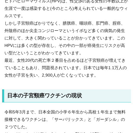
ヒトパピローマウィルス(HPV)は、性交渉のある女性の半数以上が
生涯で一度は感染すると(今のところ)考えられている一般的なウィ
ルスです。
しかし子宮頸癌ばかりでなく、膀胱癌、咽頭癌、肛門癌、腟癌、
外陰癌のほか尖圭コンジローマというイボなど多くの病気の発生
に対して、大きく関わっていることが分かってきています。この
HPVには多くの型が存在し、その中の一部が癌発生にリスクが高
い型だということがわかってきています。
最近、女性20代の死亡率２番目を占めるほど子宮頸癌が増えてき
ていることもあり、問題視されています。日本では毎年1.1万人の
女性が子宮を失い、2,900人が亡くなっています。
日本の子宮頸癌ワクチンの現状
令和5年3月まで、日本全国の小学６年生から高校１年生まで無料
接種できるワクチンは、「サーバリックス」と「ガーダシル」の
２つでした。