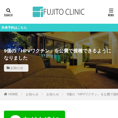
はこちら
9価の「HPVワクチン」を公費で接種できるように
なりました
お知らせ
HOME
お知らせ
お知らせ
9価の「HPVワクチン」を公費で