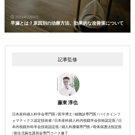
2024年2月8日
早漏とは？原因別の治療方法、効果的な改善策について
記事監修
藤東 淳也
日本産科婦人科学会専門医 / 医学博士 / 細胞診専門医 / バイオインフ
ォマティクス認定技術者 / 日本産科婦人科内視鏡学会技術認定医 / 日
本内視鏡外科学会技術認定医 / 婦人科腫瘍専門医 / 母体保護法指定医
/ 新生児蘇生講習会専門コース修了