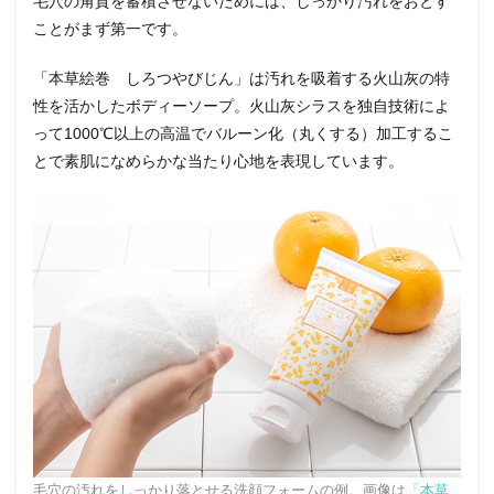
毛穴の角質を蓄積させないためには、しっかり汚れをおとす
ことがまず第一です。
「本草絵巻 しろつやびじん」は汚れを吸着する火山灰の特
性を活かしたボディーソープ。火山灰シラスを独自技術によ
って1000℃以上の高温でバルーン化（丸くする）加工するこ
とで素肌になめらかな当たり心地を表現しています。
毛穴の汚れをしっかり落とせる洗顔フォームの例。画像は
「本草