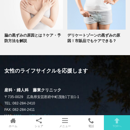
脇の黒ずみの原因とは？ケア・予
デリケートゾーンの黒ずみの原
防方法を解説
因！市販品でもケアできる？
女性のライフサイクルを応援します
産科・婦人科 藤東クリニック
〒735-0029 広島県安芸郡府中町茂陰1丁目1-1
TEL: 082-284-2410
FAX: 082-284-2411
MAIL:
MAIL: mail@fujito.clinic
ホーム
シェア
メニュー
電話
TOPへ
電話でのお問い合わせご相談は、受付時間内にお願いいたします。