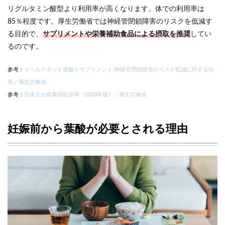
リグルタミン酸型より利用率が高くなります。体での利用率は
85％程度です。厚生労働省では神経管閉鎖障害のリスクを低減す
る目的で、
サプリメントや栄養補助食品による摂取を推奨
してい
るのです。
参考：
ｅヘルスネット葉酸とサプリメント‐神経管閉鎖障害のリスク低減に対する効
果／厚生労働省
参考：
日本人の食事摂取基準（2020年版）／厚生労働省
妊娠前から葉酸が必要とされる理由