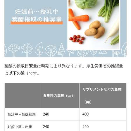
葉酸の摂取目安量は時期により異なります。厚生労働省の推奨量
は以下の通りです。
サプリメントなどの葉酸
食事性の葉酸（μg）
（μg）
妊活中～妊娠初期
240
400
妊娠中期～出産
240
240