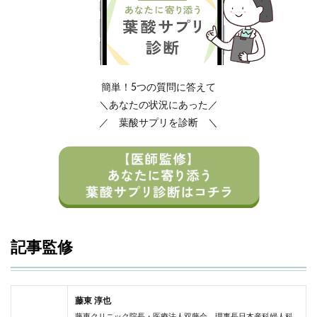
簡単！5つの質問に答えて
＼あなたの状況にあった／
／ 葉酸サプリを診断 ＼
記事監修
藤東 淳也
藤東クリニック院長・医療法人双藤会 理事長日本産科婦人科