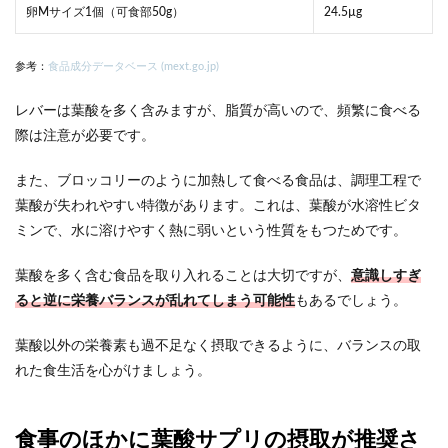
卵Mサイズ1個（可食部50g）
24.5µg
参考：
食品成分データベース (mext.go.jp)
レバーは葉酸を多く含みますが、脂質が高いので、頻繁に食べる
際は注意が必要です。
また、ブロッコリーのように加熱して食べる食品は、調理工程で
葉酸が失われやすい特徴があります。これは、葉酸が水溶性ビタ
ミンで、水に溶けやすく熱に弱いという性質をもつためです。
葉酸を多く含む食品を取り入れることは大切ですが、
意識しすぎ
ると逆に栄養バランスが乱れてしまう可能性
もあるでしょう。
葉酸以外の栄養素も過不足なく摂取できるように、バランスの取
れた食生活を心がけましょう。
食事のほかに葉酸サプリの摂取が推奨さ