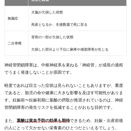
大脳が欠損した状態
無脳症
死産となるか、生後数週で死に至る
背骨の一部が欠損した状態
二分脊椎
欠損した部分より下位に麻痺や感覚障害が生じる
神経管閉鎖障害は、中枢神経系を束ねる「神経管」が成長の過程
でうまく発達しないことが原因です。
軽度であれば目立った症状は見られないこともありますが、重度
であると、胎児の命や健康に大きな影響を及ぼす可能性がありま
す。妊娠前〜妊娠初期に葉酸の摂取が推奨されているのは、神経
管閉鎖障害の発生リスクを低減することがおもな目的です。
また、
葉酸は貧血予防の効果も期待
できるため、妊娠・出産前後
の人にとって欠かせない栄養素のひとつだといえるでしょう。