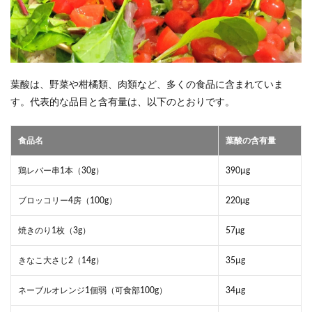
葉酸は、野菜や柑橘類、肉類など、多くの食品に含まれていま
す。代表的な品目と含有量は、以下のとおりです。
食品名
葉酸の含有量
鶏レバー串1本（30g）
390µg
ブロッコリー4房（100g）
220μg
焼きのり1枚（3g）
57μg
きなこ大さじ2（14g）
35µg
ネーブルオレンジ1個弱（可食部100g）
34µg